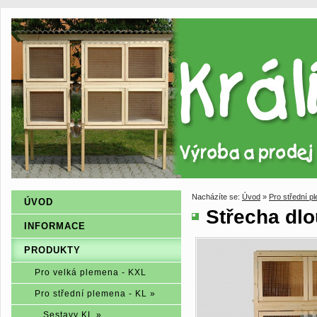
Nacházíte se:
Úvod
»
Pro střední p
ÚVOD
Střecha dl
INFORMACE
PRODUKTY
Pro velká plemena - KXL
Pro střední plemena - KL »
Sestavy KL »